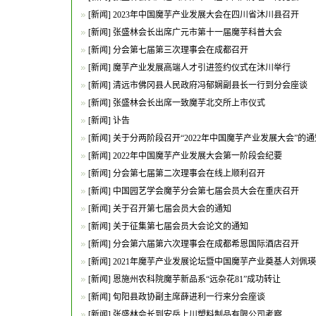
[
新闻
]
2023年中国魔芋产业发展大会在四川省沐川县召开
[
新闻
]
张盛林会长出席广元市第十一届魔芋科普大会
[
新闻
]
分会第七届第三次理事会在成都召开
[
新闻
]
魔芋产业发展高端人才引进签约仪式在沐川举行
[
新闻
]
清远市佛冈县人民政府冯郁娴副县长一行到分会座谈
[
新闻
]
张盛林会长出席一致魔芋北交所上市仪式
[
新闻
]
讣告
[
新闻
]
关于分两阶段召开“2022年中国魔芋产业发展大会”的通
[
新闻
]
2022年中国魔芋产业发展大会第一阶段会纪要
[
新闻
]
分会第七届第二次理事会在线上顺利召开
[
新闻
]
中国园艺学会魔芋分会第七届会员大会在重庆召开
[
新闻
]
关于召开第七届会员大会的通知
[
新闻
]
关于征集第七届会员大会论文的通知
[
新闻
]
分会第六届第六次理事会在成都希恩国际酒店召开
[
新闻
]
2021年魔芋产业发展论坛暨中国魔芋产业奠基人刘佩
[
新闻
]
恩施州农科院魔芋新品系“远杂花81”成功转让
[
新闻
]
旬阳县政协副主席薛进利一行来分会座谈
[
新闻
]
张盛林会长到安岳上川塑料制品有限公司考察