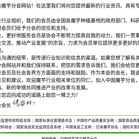
会魔芋分会网站！在这里我们将向您提供最新的行业资讯、具有
性行业组织，我们的会员由全国各魔芋种植基地的政府部门、科
谢会员们给予分会的信任和支持。
象，更好地服务会员是协会不断努力提高自我的动力，我们一贯秉
业交流、推动产业发展”的宗旨，力求为会员单位提供更多更好的
境。
员沟通的纽带，是传递行业知识和信息的渠道。如果您想了解有
分会网站并和我们保持联系，把您的需求告诉我们，我们会给您
位会员及社会各界方方面面的支持和鼓励。作为本会的会长，我
意见和建议，欢迎魔芋行业相关单位的同仁，加入中国魔芋分会
路、新的举措共同推进产业的改革与发展。
在您迈向成功的道路上助您一臂之力！
会会长
量监督检验检疫总局
|
国家标准化管理委员会
|
中国农产品质量安全网
|
国家食品质
配料协会
|
国家食品安全监测信息系统
|
中国食品工业网
|
日本魔芋协会
|
国际天南