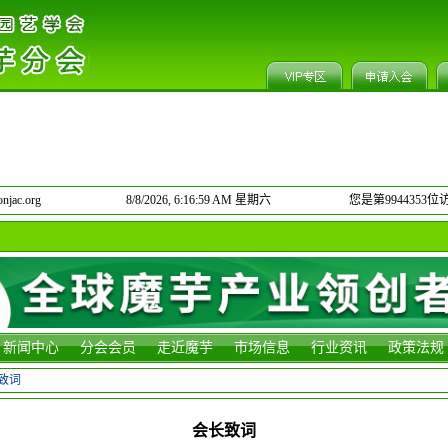
jac.org
8/8/2026, 6:16:59 AM 星期六
您是第9944353位
新闻中心
分会会员
走近魔芋
市场信息
行业资讯
政策法规
致词
会长致词