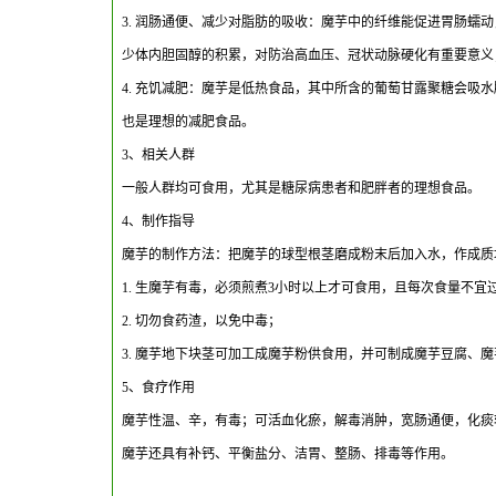
3. 润肠通便、减少对脂肪的吸收：魔芋中的纤维能促进胃肠蠕
少体内胆固醇的积累，对防治高血压、冠状动脉硬化有重要意义
4. 充饥减肥：魔芋是低热食品，其中所含的葡萄甘露聚糖会吸水
也是理想的减肥食品。
3、相关人群
一般人群均可食用，尤其是糖尿病患者和肥胖者的理想食品。
4、制作指导
魔芋的制作方法：把魔芋的球型根茎磨成粉末后加入水，作成质
1. 生魔芋有毒，必须煎煮3小时以上才可食用，且每次食量不宜
2. 切勿食药渣，以免中毒；
3. 魔芋地下块茎可加工成魔芋粉供食用，并可制成魔芋豆腐、
5、食疗作用
魔芋性温、辛，有毒；可活血化瘀，解毒消肿，宽肠通便，化痰
魔芋还具有补钙、平衡盐分、洁胃、整肠、排毒等作用。