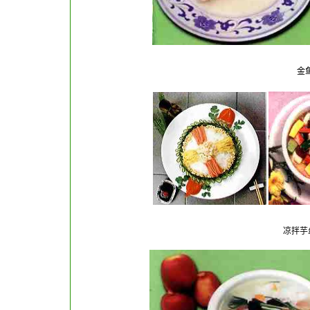
金
凉拌芋