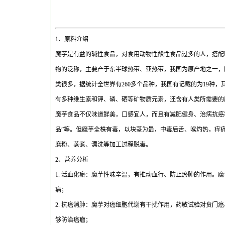
1、原料介绍
魔芋是有益的碱性食品，对食用动物性酸性食品过多的人，搭配
物的泛称，主要产于东半球热带、亚热带，我国为原产地之一，
类很多，据统计全世界有260多个品种，我国有记载的为19种
有多种维生素和钾、磷、硒等矿物质元素，还含有人类所需要的
魔芋食品不仅味道鲜美，口感宜人，而且有减肥健身、治病抗癌等
品”等。但魔芋全株有毒，以块茎为最，中毒后舌、喉灼热，痒
磨粉、蒸煮、漂洗等加工过程脱毒。
2、营养分析
1. 活血化瘀：魔芋性味辛温，有推动血行、防止瘀肿的作用。
病；
2. 抗癌消肿：魔芋对癌细胞代谢有干扰作用，药敏试验对贲门
够防治癌瘤；