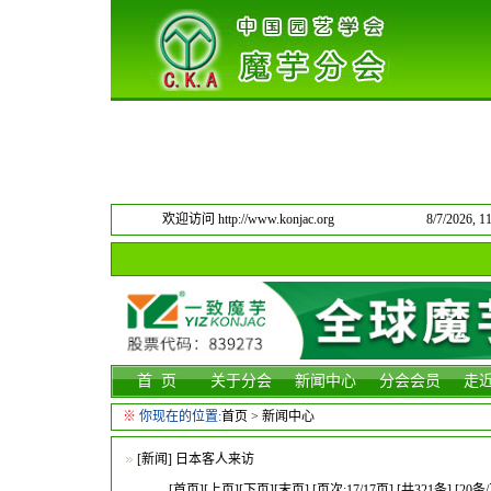
欢迎访问 http://www.konjac.org
8/7/2026,
首 页
关于分会
新闻中心
分会会员
走
※
你现在的位置:
首页
>
新闻中心
[
新闻
]
日本客人来访
[
首页
][
上页
]
[下页][末页]
[页次:17/17页] [共321条] [20条