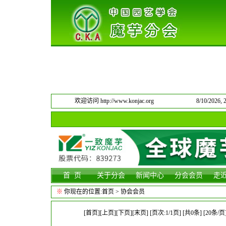
欢迎访问 http://www.konjac.org
8/10/2026
首 页
关于分会
新闻中心
分会会员
走
※
你现在的位置:
首页
> 协会会员
[首页][上页]
[下页][末页]
[页次:1/1页] [共0条] [20条/页