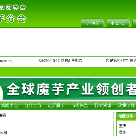
jac.org
8/8/2026, 5:17:43 PM 星期六
您是第9944774位
新闻中心
分会会员
走近魔芋
市场信息
行业资讯
政策法规
会会员
地区分类
·
重庆
·
·
贵州
·
公司