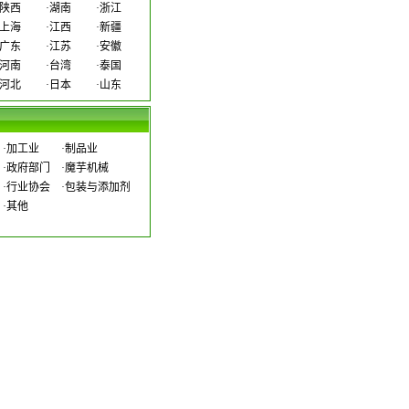
陕西
·
湖南
·
浙江
上海
·
江西
·
新疆
广东
·
江苏
·
安徽
河南
·
台湾
·
泰国
河北
·
日本
·
山东
·
加工业
·
制品业
·
政府部门
·
魔芋机械
·
行业协会
·
包装与添加剂
·
其他