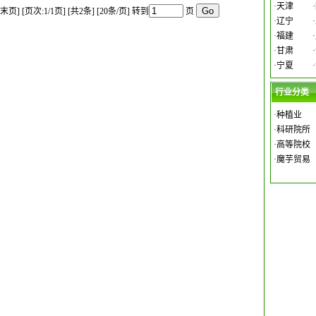
·
天津
·
[末页]
[页次:1/1页] [共2条] [20条/页]
转到
页
·
辽宁
·
·
福建
·
·
甘肃
·
·
宁夏
·
行业分类
·
种植业
·
科研院所
·
高等院校
·
魔芋贸易